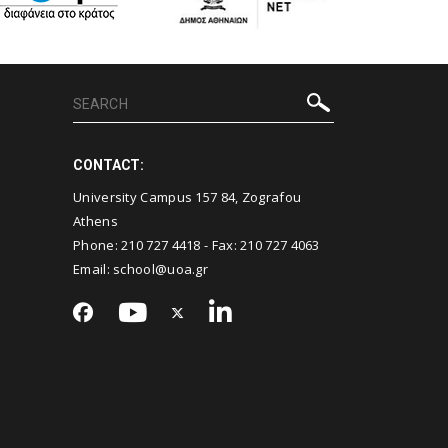
CONTACT:
University Campus 157 84, Zografou
Athens
Phone:
210 727 4418
- Fax:
210 727 4063
Email:
school@uoa.gr